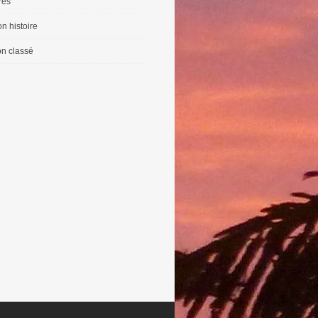
vres
n histoire
n classé