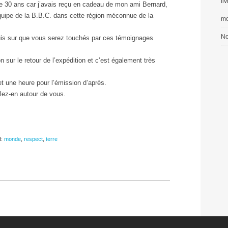
li
e 30 ans car j’avais reçu en cadeau de mon ami Bernard,
e équipe de la B.B.C. dans cette région méconnue de la
mo
No
suis sur que vous serez touchés par ces témoignages
n sur le retour de l’expédition et c’est également très
t une heure pour l’émission d’après.
lez-en autour de vous.
:
monde
,
respect
,
terre