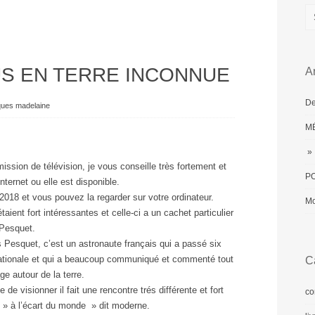
US EN TERRE INCONNUE
Ar
De
ques madelaine
MÉ
» 
ssion de télévision, je vous conseille très fortement et
PO
ernet ou elle est disponible.
018 et vous pouvez la regarder sur votre ordinateur.
Mo
ient fort intéressantes et celle-ci a un cachet particulier
 Pesquet.
esquet, c’est un astronaute français qui a passé six
rnationale et qui a beaucoup communiqué et commenté tout
C
e autour de la terre.
de visionner il fait une rencontre trés différente et fort
co
t » à l’écart du monde » dit moderne.