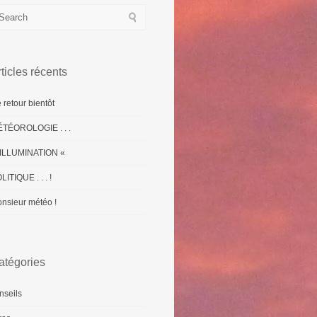
ticles récents
 retour bientôt
TÉOROLOGIE . . .
ILLUMINATION «
LITIQUE . . . !
nsieur météo !
atégories
nseils