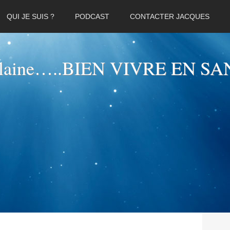
QUI JE SUIS ?
PODCAST
CONTACTER JACQUES
elaine…..BIEN VIVRE EN SA