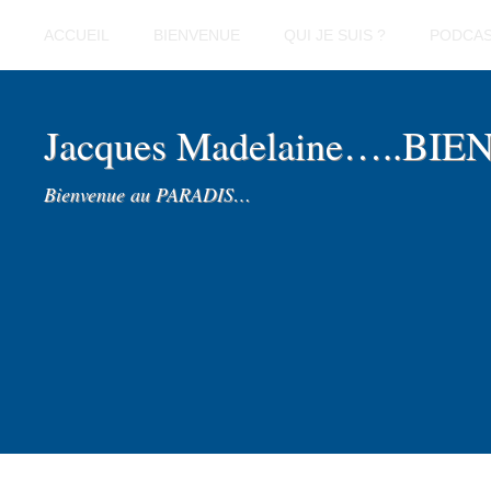
ACCUEIL
BIENVENUE
QUI JE SUIS ?
PODCA
Jacques Madelaine…..BI
Bienvenue au PARADIS…