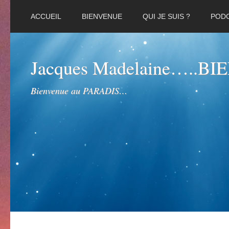
ACCUEIL
BIENVENUE
QUI JE SUIS ?
POD
Jacques Madelaine…..B
Bienvenue au PARADIS…