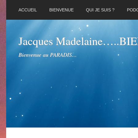
ACCUEIL
BIENVENUE
QUI JE SUIS ?
POD
Jacques Madelaine…..B
Bienvenue au PARADIS…