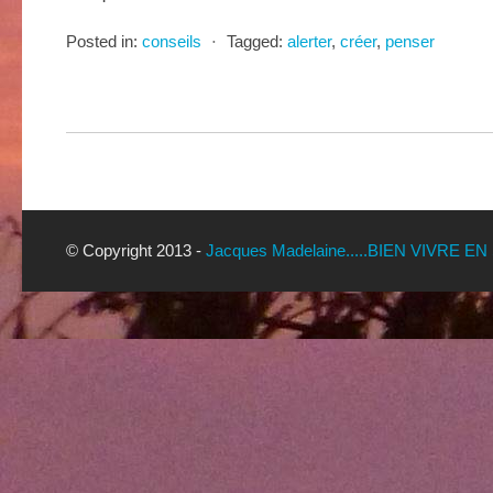
Posted in:
conseils
⋅
Tagged:
alerter
,
créer
,
penser
© Copyright 2013 -
Jacques Madelaine.....BIEN VIVRE EN