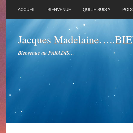
ACCUEIL
BIENVENUE
QUI JE SUIS ?
POD
Jacques Madelaine…..B
Bienvenue au PARADIS…