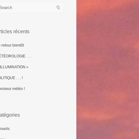
ticles récents
 retour bientôt
TÉOROLOGIE . . .
ILLUMINATION «
LITIQUE . . . !
nsieur météo !
atégories
nseils