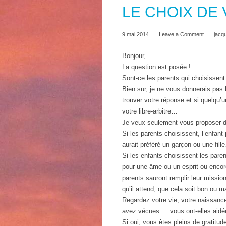
LE CHOIX DE 
9 mai 2014
⋅
Leave a Comment
⋅
jacq
Bonjour,
La question est posée !
Sont-ce les parents qui choisissent 
Bien sur, je ne vous donnerais pas 
trouver votre réponse et si quelqu
votre libre-arbitre…
Je veux seulement vous proposer de
Si les parents choisissent, l’enfant
aurait préféré un garçon ou une fill
Si les enfants choisissent les paren
pour une âme ou un esprit ou encore
parents sauront remplir leur mission
qu’il attend, que cela soit bon ou m
Regardez votre vie, votre naissanc
avez vécues…. vous ont-elles aidée
Si oui, vous êtes pleins de gratitud