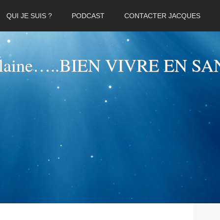
QUI JE SUIS ?
PODCAST
CONTACTER JACQUES
elaine…..BIEN VIVRE EN SA