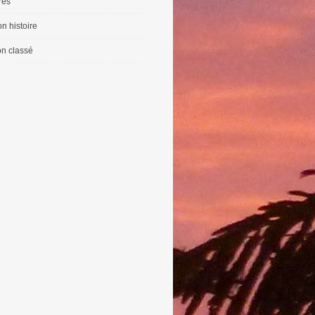
vres
n histoire
n classé