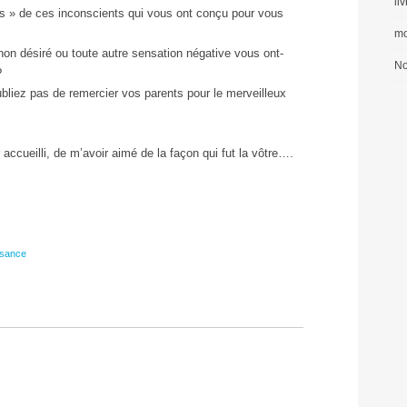
li
s » de ces inconscients qui vous ont conçu pour vous
mo
 non désiré ou toute autre sensation négative vous ont-
No
?
oubliez pas de remercier vos parents pour le merveilleux
ueilli, de m’avoir aimé de la façon qui fut la vôtre….
ssance