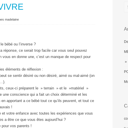
VIVRE
ues madelaine
Ar
De
le bébé ou l’inverse ?
la réponse, ce serait trop facile car vous seul pouvez
MÉ
’un vous en donne une, c’est un manque de respect pour
» 
s éléments de réflexion :
PO
 peut se sentir désiré ou non désiré, aimé ou mal-aimé (on
e…).
Mo
ts, ceux-ci préparent le » terrain » et le »matériel »
 une conscience qui a fait un choix déterminé et les
 en apportant a ce bébé tout ce qu’ils peuvent, et tout ce
C
auvais !
e et votre enfance avec toutes les expériences que vous
co
s a être ce que vous êtes aujourd’hui ?
e pour vos parents !