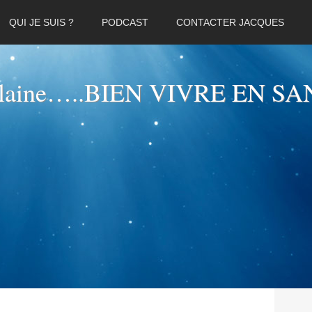
QUI JE SUIS ?
PODCAST
CONTACTER JACQUES
elaine…..BIEN VIVRE EN SA