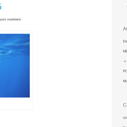
5
ques madelaine
Ar
De
MÉ
» 
PO
Mo
C
co