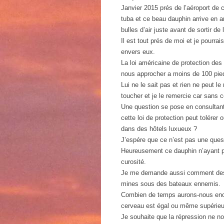
Janvier 2015 prés de l’aéroport de 
tuba et ce beau dauphin arrive en a
bulles d’air juste avant de sortir de
Il est tout prés de moi et je pourrai
envers eux.
La loi américaine de protection d
nous approcher a moins de 100 pi
Lui ne le sait pas et rien ne peut l
toucher et je le remercie car sans c
Une question se pose en consultant
cette loi de protection peut tolérer
dans des hôtels luxueux ?
J’espére que ce n’est pas une questio
Heureusement ce dauphin n’ayant pa
curosité.
Je me demande aussi comment des l
mines sous des bateaux ennemis.
Combien de temps aurons-nous encor
cerveau est égal ou même supérieu
Je souhaite que la répression ne n