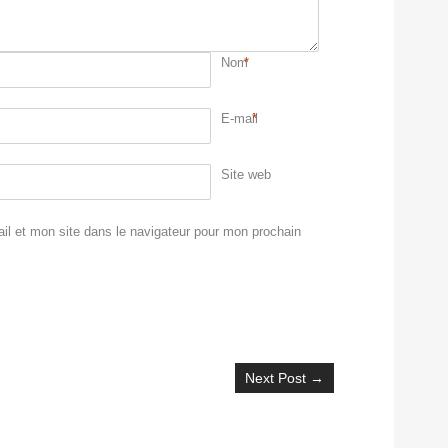
Nom
*
E-mail
*
Site web
l et mon site dans le navigateur pour mon prochain
Next Post
→