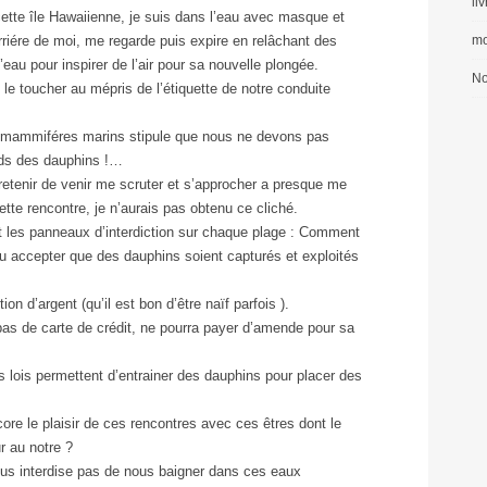
li
cette île Hawaiienne, je suis dans l’eau avec masque et
rriére de moi, me regarde puis expire en relâchant des
mo
 l’eau pour inspirer de l’air pour sa nouvelle plongée.
No
s le toucher au mépris de l’étiquette de notre conduite
es mammiféres marins stipule que nous ne devons pas
eds des dauphins !…
e retenir de venir me scruter et s’approcher a presque me
ette rencontre, je n’aurais pas obtenu ce cliché.
 les panneaux d’interdiction sur chaque plage : Comment
 ou accepter que des dauphins soient capturés et exploités
n d’argent (qu’il est bon d’être naïf parfois ).
s de carte de crédit, ne pourra payer d’amende pour sa
ois permettent d’entrainer des dauphins pour placer des
e le plaisir de ces rencontres avec ces êtres dont le
r au notre ?
ous interdise pas de nous baigner dans ces eaux