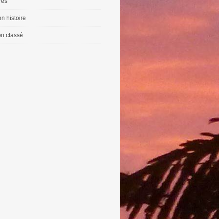
vres
n histoire
n classé