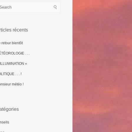
ticles récents
 retour bientôt
TÉOROLOGIE . . .
ILLUMINATION «
LITIQUE . . . !
nsieur météo !
atégories
nseils