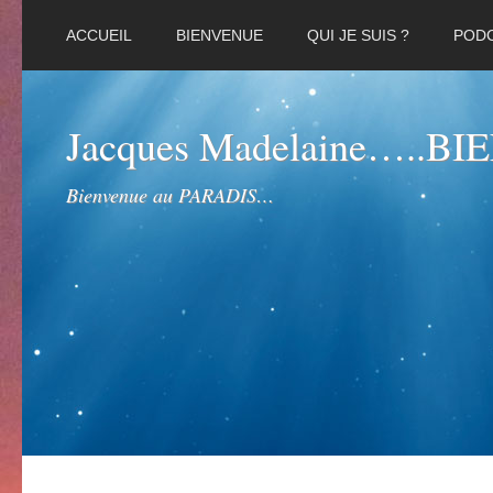
ACCUEIL
BIENVENUE
QUI JE SUIS ?
POD
Jacques Madelaine…..B
Bienvenue au PARADIS…