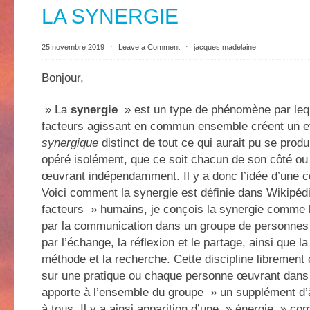
LA SYNERGIE
25 novembre 2019
⋅
Leave a Comment
⋅
jacques madelaine
Bonjour,
» La
synergie
» est un type de phénomène par lequ
facteurs agissant en commun ensemble créent un effe
synergique
distinct de tout ce qui aurait pu se produi
opéré isolément, que ce soit chacun de son côté ou
œuvrant indépendamment. Il y a donc l’idée d’une c
Voici comment la synergie est définie dans Wikipéd
facteurs » humains, je conçois la synergie comme l
par la communication dans un groupe de personnes q
par l’échange, la réflexion et le partage, ainsi que la 
méthode et la recherche. Cette discipline libremen
sur une pratique ou chaque personne œuvrant dans
apporte à l’ensemble du groupe » un supplément d’
à tous. Il y a ainsi apparition d’une » énergie » co