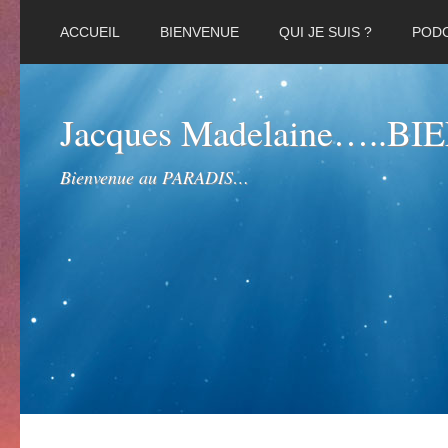
ACCUEIL
BIENVENUE
QUI JE SUIS ?
POD
Jacques Madelaine…..B
Bienvenue au PARADIS…