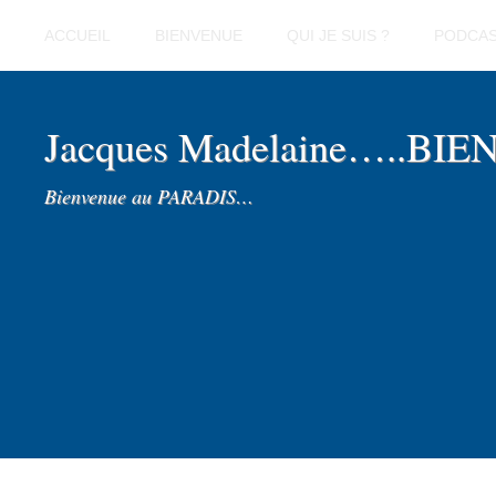
ACCUEIL
BIENVENUE
QUI JE SUIS ?
PODCA
Jacques Madelaine…..BI
Bienvenue au PARADIS…