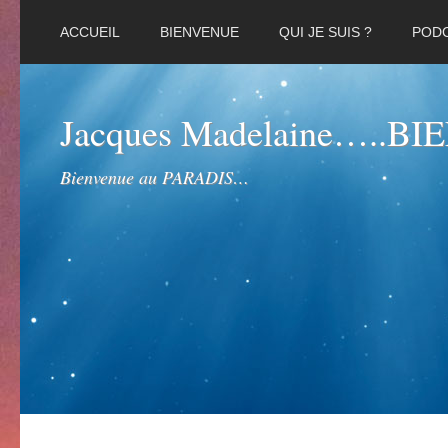
ACCUEIL
BIENVENUE
QUI JE SUIS ?
POD
Jacques Madelaine…..B
Bienvenue au PARADIS…