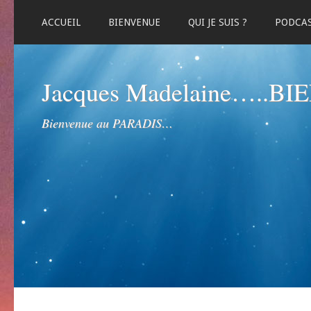
ACCUEIL
BIENVENUE
QUI JE SUIS ?
PODCA
Jacques Madelaine…..B
Bienvenue au PARADIS…