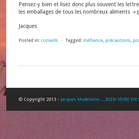
Pensez-y bien et lisez donc plus souvent les lettr
les emballages de tous les nombreux aliments » p
Jacques
Posted in:
conseils
⋅
Tagged:
méfiance
,
précautions
,
pr
© Copyright 2013 -
Jacques Madelaine.....BIEN VIVRE EN