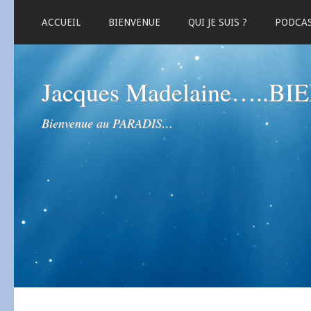
ACCUEIL
BIENVENUE
QUI JE SUIS ?
PODCA
Jacques Madelaine…..B
Bienvenue au PARADIS…