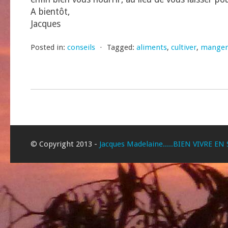
A bientôt,
Jacques
Posted in:
conseils
⋅
Tagged:
aliments
,
cultiver
,
manger
© Copyright 2013 -
Jacques Madelaine.....BIEN VIVRE EN