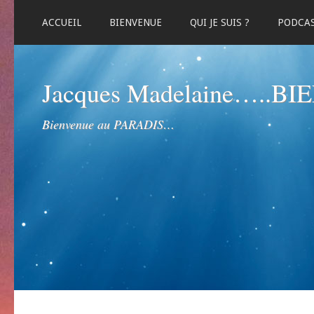
ACCUEIL
BIENVENUE
QUI JE SUIS ?
PODCA
Jacques Madelaine…..B
Bienvenue au PARADIS…