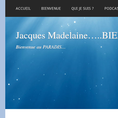
ACCUEIL
BIENVENUE
QUI JE SUIS ?
PODCA
Jacques Madelaine…..B
Bienvenue au PARADIS…