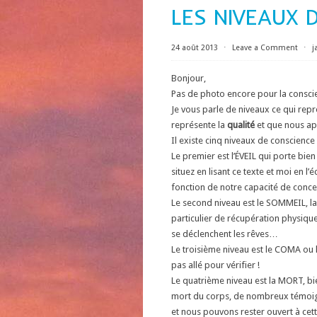
LES NIVEAUX 
24 août 2013
⋅
Leave a Comment
⋅
j
Bonjour,
Pas de photo encore pour la conscie
Je vous parle de niveaux ce qui rep
représente la
qualité
et que nous app
Il existe cinq niveaux de conscience q
Le premier est l’ÉVEIL qui porte bie
situez en lisant ce texte et moi en l’
fonction de notre capacité de concen
Le second niveau est le SOMMEIL, la 
particulier de récupération physique,
se déclenchent les rêves…
Le troisième niveau est le COMA ou la
pas allé pour vérifier !
Le quatrième niveau est la MORT, bie
mort du corps, de nombreux témoig
et nous pouvons rester ouvert à cett