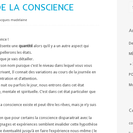
DE LA CONSCIENCE
acques madelaine
A
nce !
De
résente une
quantité
alors qu’il y a un autre aspect qui
ellerons les états.
MÉ
ue je vais détailler.
» 
n son nom puisque c’est le niveau dans lequel vous vous
écrivant, Il connait des variations au cours de la journée en
PO
tration et d’attention.
nuit ou parfois le jour, nous entrons dans cet état
Mo
 mentale et spirituelle. C’est dans cet état particulier que
 conscience existe et peut-être les rêves, mais je n’y suis
C
n que pour certains la conscience disparaitrait avec la
co
nages et expériences semblent invalider cette hypothèse
e éventualité jusqu’à en faire l’expérience nous-même ( le