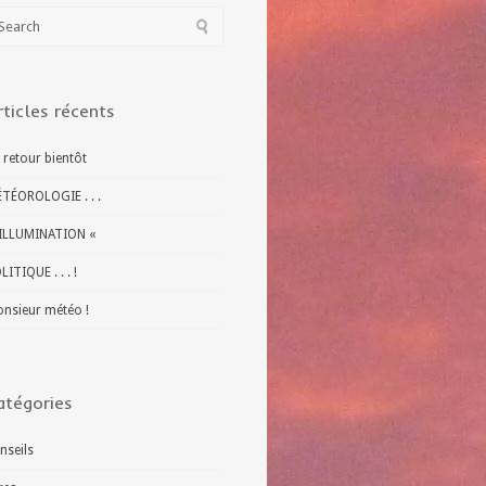
rticles récents
 retour bientôt
TÉOROLOGIE . . .
ILLUMINATION «
LITIQUE . . . !
nsieur météo !
atégories
nseils