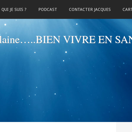
QUI JE SUIS ?
PODCAST
CONTACTER JACQUES
CART
elaine…..BIEN VIVRE EN SA