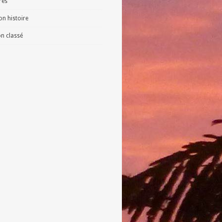
vres
n histoire
n classé