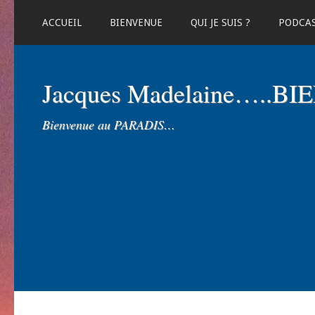
ACCUEIL
BIENVENUE
QUI JE SUIS ?
PODCA
Jacques Madelaine…..B
Bienvenue au PARADIS…