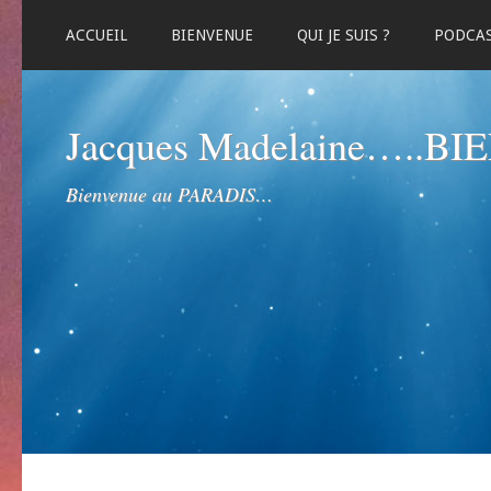
ACCUEIL
BIENVENUE
QUI JE SUIS ?
PODCA
Jacques Madelaine…..B
Bienvenue au PARADIS…