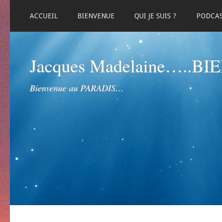
ACCUEIL
BIENVENUE
QUI JE SUIS ?
PODCA
Jacques Madelaine…..B
Bienvenue au PARADIS…