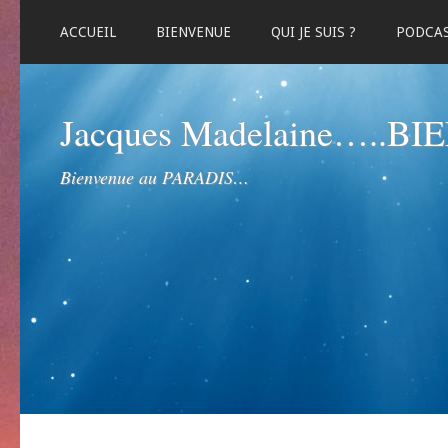
ACCUEIL
BIENVENUE
QUI JE SUIS ?
PODCA
Jacques Madelaine…..B
Bienvenue au PARADIS…