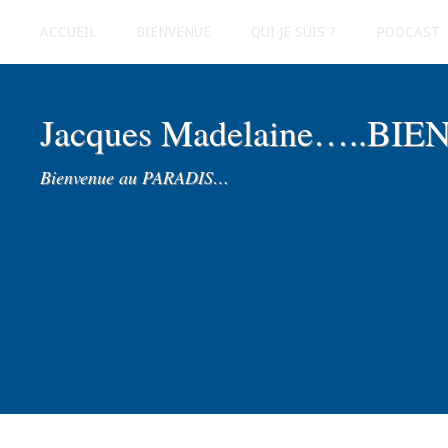
ACCUEIL
BIENVENUE
QUI JE SUIS ?
PODCAST
Jacques Madelaine…..BI
Bienvenue au PARADIS…