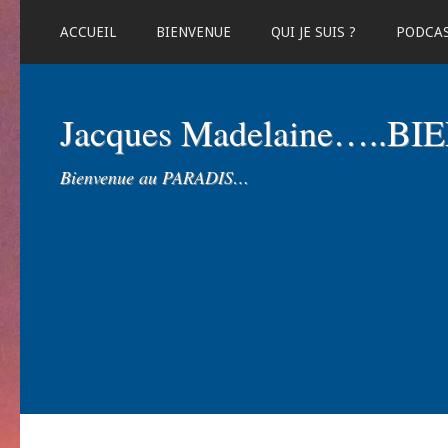
ACCUEIL
BIENVENUE
QUI JE SUIS ?
PODCA
Jacques Madelaine…..B
Bienvenue au PARADIS…