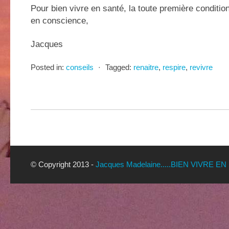
Pour bien vivre en santé, la toute première condition
en conscience,
Jacques
Posted in:
conseils
⋅
Tagged:
renaitre
,
respire
,
revivre
© Copyright 2013 -
Jacques Madelaine.....BIEN VIVRE EN