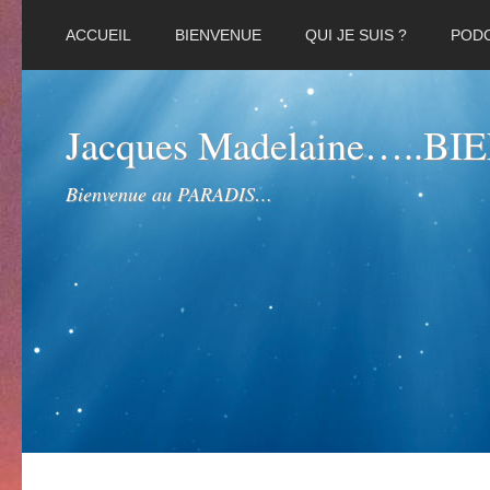
ACCUEIL
BIENVENUE
QUI JE SUIS ?
POD
Jacques Madelaine…..B
Bienvenue au PARADIS…