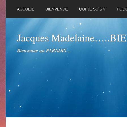
ACCUEIL
BIENVENUE
QUI JE SUIS ?
POD
Jacques Madelaine…..B
Bienvenue au PARADIS…