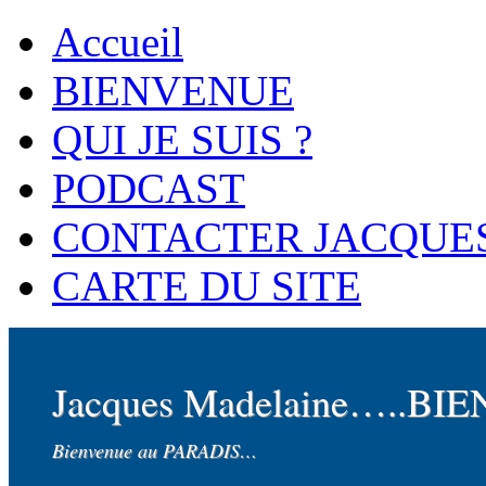
Accueil
BIENVENUE
QUI JE SUIS ?
PODCAST
CONTACTER JACQUE
CARTE DU SITE
Jacques Madelaine…..BI
Bienvenue au PARADIS…