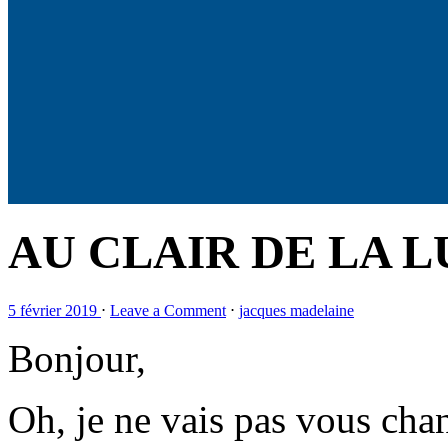
AU CLAIR DE LA L
5 février 2019
⋅
Leave a Comment
⋅
jacques madelaine
Bonjour,
Oh, je ne vais pas vous chan