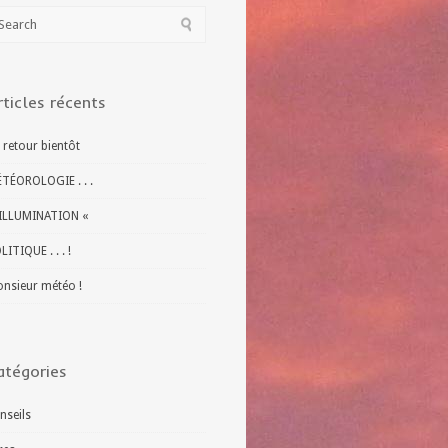
rticles récents
 retour bientôt
TÉOROLOGIE . . .
ILLUMINATION «
LITIQUE . . . !
nsieur météo !
atégories
nseils