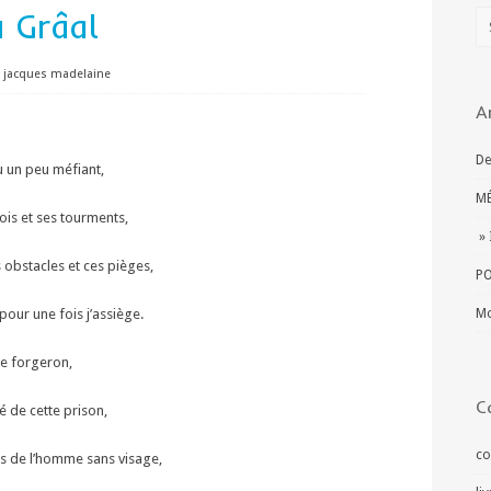
u Grâal
jacques madelaine
A
De
u un peu méfiant,
MÉ
ois et ses tourments,
» 
obstacles et ces pièges,
PO
pour une fois j’assiège.
Mo
le forgeron,
C
é de cette prison,
co
s de l’homme sans visage,