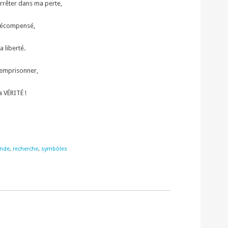
rrêter dans ma perte,
 récompensé,
a liberté.
semprisonner,
a VÉRITÉ !
ende
,
recherche
,
symbôles