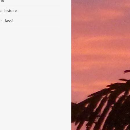
vres
n histoire
n classé