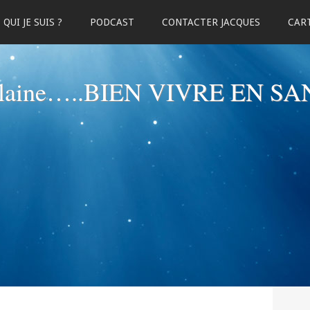
QUI JE SUIS ?
PODCAST
CONTACTER JACQUES
CART
elaine…..BIEN VIVRE EN SA