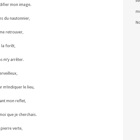
li
difier mon image.
mo
ins du nautonnier,
No
r me retrouver,
la forêt,
s m’y arrêter.
rveilleux,
 m’indiquer le lieu,
ant mon reflet,
 moi que je cherchais.
 pierre verte,