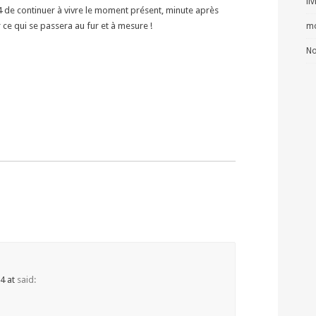
li
4 de continuer à vivre le moment présent, minute après
r ce qui se passera au fur et à mesure !
mo
No
24 at
said: