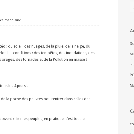
ues madelaine
A
De
o : du soleil, des nuages, de la pluie, de la neige, du
elon les conditions : des tempêtes, des inondations, des
MÉ
 orages, des tornades et de la Pollution en masse !
» 
PO
tous les 4 jours !
Mo
r de la poche des pauvres pou rentrer dans celles des
C
doivent relier les peuples, en pratique, c’est tout le
co