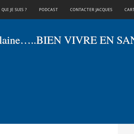
QUI JE SUIS ?
PODCAST
CONTACTER JACQUES
CART
elaine…..BIEN VIVRE EN SA