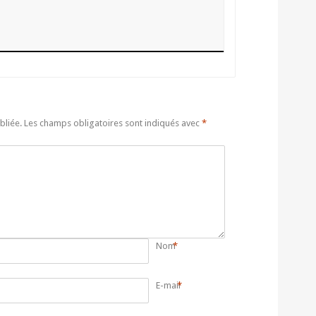
bliée.
Les champs obligatoires sont indiqués avec
*
Nom
*
E-mail
*