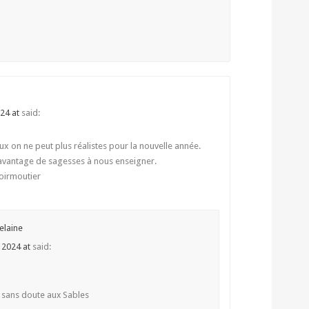
024 at
said:
x on ne peut plus réalistes pour la nouvelle année.
davantage de sagesses à nous enseigner.
Noirmoutier
elaine
r 2024 at
said:
a sans doute aux Sables