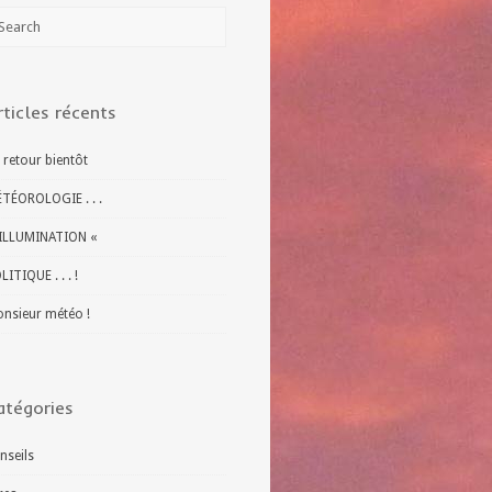
rticles récents
 retour bientôt
TÉOROLOGIE . . .
ILLUMINATION «
LITIQUE . . . !
nsieur météo !
atégories
nseils