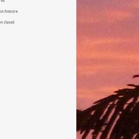
vres
n histoire
n classé