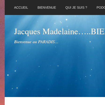
ACCUEIL
BIENVENUE
QUI JE SUIS ?
POD
Jacques Madelaine…..B
Bienvenue au PARADIS…