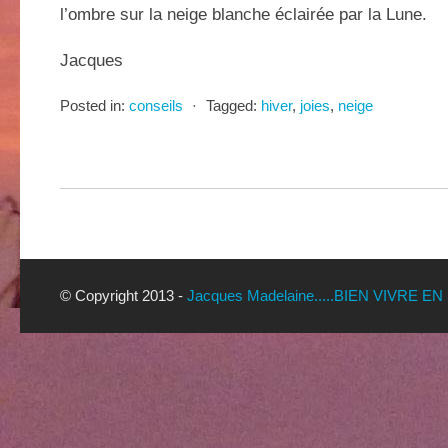
l’ombre sur la neige blanche éclairée par la Lune.
Jacques
Posted in:
conseils
⋅
Tagged:
hiver
,
joies
,
neige
© Copyright 2013 -
Jacques Madelaine.....BIEN VIVRE EN