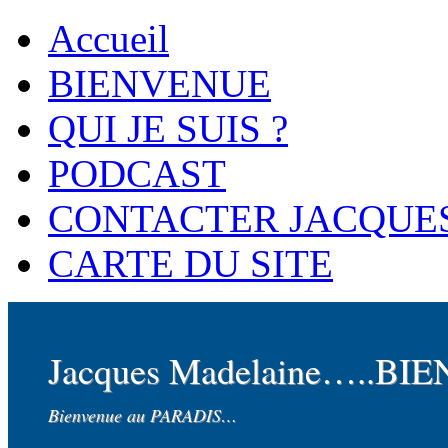
Accueil
BIENVENUE
QUI JE SUIS ?
PODCAST
CONTACTER JACQUE
CARTE DU SITE
Jacques Madelaine…..BI
Bienvenue au PARADIS…