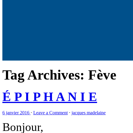
Tag Archives:
Fève
É P I P H A N I E
6 janvier 2016
⋅
Leave a Comment
⋅
jacques madelaine
Bonjour,