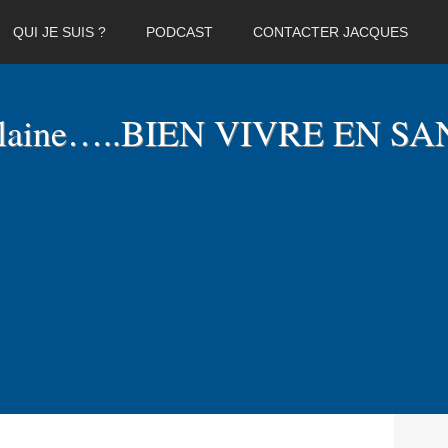
QUI JE SUIS ?
PODCAST
CONTACTER JACQUES
elaine…..BIEN VIVRE EN SA