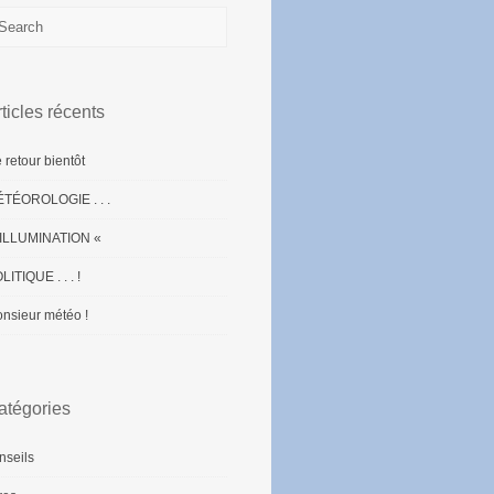
ticles récents
 retour bientôt
TÉOROLOGIE . . .
ILLUMINATION «
LITIQUE . . . !
nsieur météo !
atégories
nseils