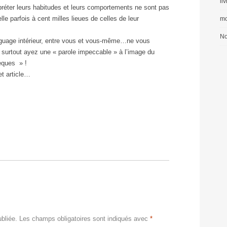
li
rpréter leurs habitudes et leurs comportements ne sont pas
elle parfois à cent milles lieues de celles de leur
mo
No
anguage intérieur, entre vous et vous-même…ne vous
 surtout ayez une « parole impeccable » à l’image du
èques » !
et article…
bliée.
Les champs obligatoires sont indiqués avec
*