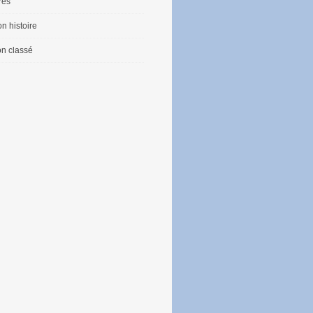
vres
n histoire
n classé