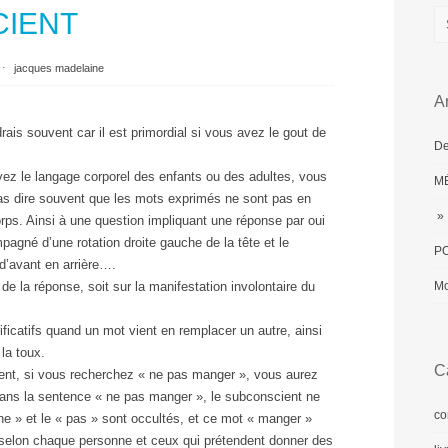
CIENT
⋅
jacques madelaine
Ar
drais souvent car il est primordial si vous avez le gout de
De
ez le langage corporel des enfants ou des adultes, vous
MÉ
pas dire souvent que les mots exprimés ne sont pas en
» 
s. Ainsi à une question impliquant une réponse par oui
pagné d’une rotation droite gauche de la tête et le
PO
d’avant en arrière….
é de la réponse, soit sur la manifestation involontaire du
Mo
ficatifs quand un mot vient en remplacer un autre, ainsi
 la toux.
C
ent, si vous recherchez « ne pas manger », vous aurez
 dans la sentence « ne pas manger », le subconscient ne
co
 ne » et le « pas » sont occultés, et ce mot « manger »
 selon chaque personne et ceux qui prétendent donner des