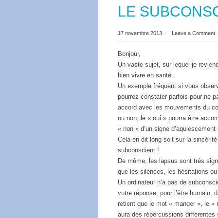
LE SUBCONS
17 novembre 2013
⋅
Leave a Comment
Bonjour,
Un vaste sujet, sur lequel je revien
bien vivre en santé.
Un exemple fréquent si vous observ
pourrez constater parfois pour ne 
accord avec les mouvements du corp
ou non, le « oui » pourra être accom
« non » d’un signe d’aquiescement 
Cela en dit long soit sur la sincérit
subconscient !
De même, les lapsus sont trés signi
que les silences, les hésitations ou
Un ordinateur n’a pas de subconsci
votre réponse, pour l’être humain,
retient que le mot « manger », le «
aura des répercussions différentes