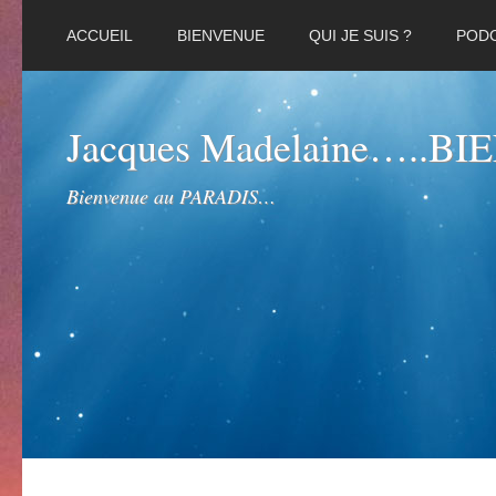
ACCUEIL
BIENVENUE
QUI JE SUIS ?
POD
Jacques Madelaine…..B
Bienvenue au PARADIS…