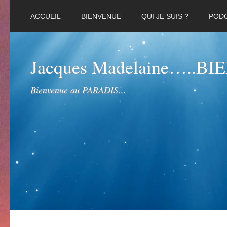
ACCUEIL
BIENVENUE
QUI JE SUIS ?
POD
Jacques Madelaine…..B
Bienvenue au PARADIS…