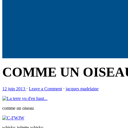
COMME UN OISEA
12 juin 2013
⋅
Leave a Comment
⋅
jacques madelaine
comme un oiseau
whisky-juliette-whisky