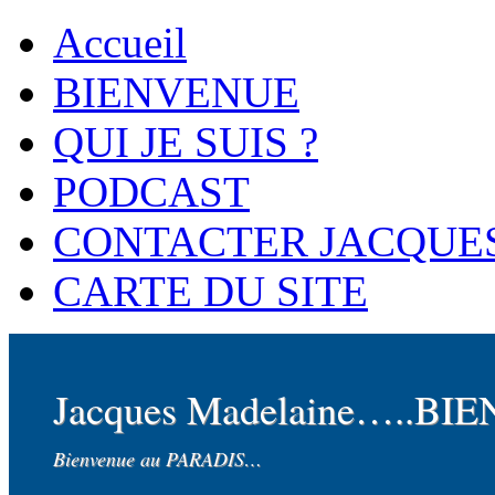
Accueil
BIENVENUE
QUI JE SUIS ?
PODCAST
CONTACTER JACQUE
CARTE DU SITE
Jacques Madelaine…..BI
Bienvenue au PARADIS…