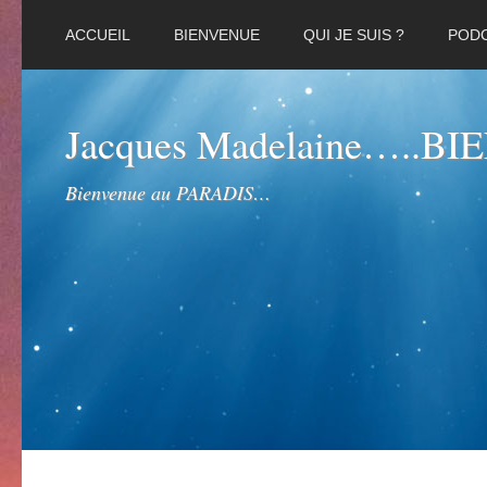
ACCUEIL
BIENVENUE
QUI JE SUIS ?
POD
Jacques Madelaine…..B
Bienvenue au PARADIS…