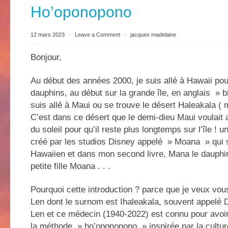
Ho’oponopono
12 mars 2023
⋅
Leave a Comment
⋅
jacques madelaine
Bonjour,
Au début des années 2000, je suis allé à Hawaii po
dauphins, au début sur la grande île, en anglais » bi
suis allé à Maui ou se trouve le désert Haleakala ( m
C’est dans ce désert que le demi-dieu Maui voulait 
du soleil pour qu’il reste plus longtemps sur l’île ! 
créé par les studios Disney appelé » Moana » qui s
Hawaiien et dans mon second livre, Mana le dauphin,
petite fille Moana . . .
Pourquoi cette introduction ? parce que je veux vo
Len dont le surnom est Ihaleakala, souvent appelé 
Len et ce médecin (1940-2022) est connu pour avoir 
la méthode » ho’oponopono » inspirée par la cultur