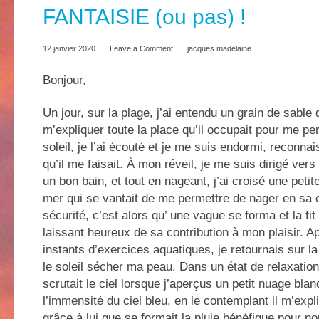
FANTAISIE (ou pas) !
12 janvier 2020
⋅
Leave a Comment
⋅
jacques madelaine
Bonjour,
Un jour, sur la plage, j’ai entendu un grain de sable q
m’expliquer toute la place qu’il occupait pour me pe
soleil, je l’ai écouté et je me suis endormi, reconn
qu’il me faisait. À mon réveil, je me suis dirigé ver
un bon bain, et tout en nageant, j’ai croisé une petit
mer qui se vantait de me permettre de nager en sa
sécurité, c’est alors qu’ une vague se forma et la fi
laissant heureux de sa contribution à mon plaisir. 
instants d’exercices aquatiques, je retournais sur la
le soleil sécher ma peau. Dans un état de relaxatio
scrutait le ciel lorsque j’aperçus un petit nuage bla
l’immensité du ciel bleu, en le contemplant il m’expli
grâce à lui que se formait la pluie bénéfique pour nour