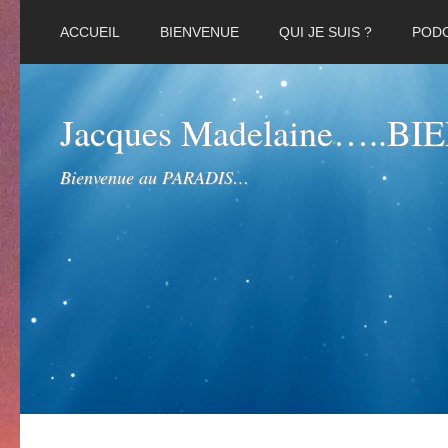
ACCUEIL
BIENVENUE
QUI JE SUIS ?
POD
Jacques Madelaine…..B
Bienvenue au PARADIS…