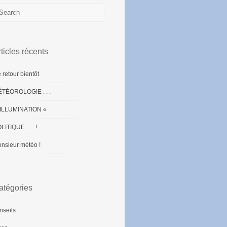
ticles récents
 retour bientôt
TÉOROLOGIE . . .
ILLUMINATION «
LITIQUE . . . !
nsieur météo !
atégories
nseils