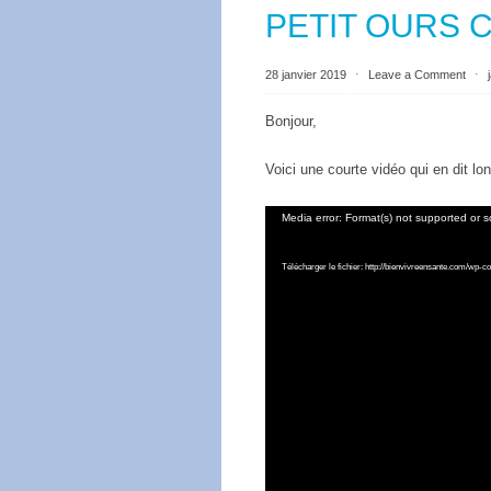
PETIT OURS 
28 janvier 2019
⋅
Leave a Comment
⋅
Bonjour,
Voici une courte vidéo qui en dit lon
Lecteur
Media error: Format(s) not supported or s
vidéo
Télécharger le fichier: http://bienvivreensante.com/wp