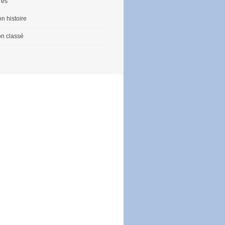
vres
n histoire
n classé