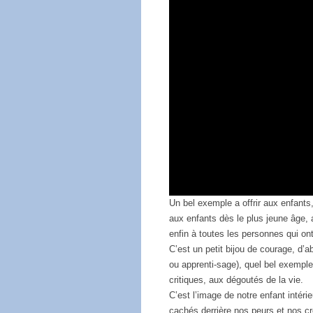
Un bel exemple a offrir aux enfants
aux enfants dès le plus jeune âge,
enfin à toutes les personnes qui ont
C’est un petit bijou de courage, d’a
ou apprenti-sage), quel bel exemple
critiques, aux dégoutés de la vie.
C’est l’image de notre enfant intéri
cachés derrière nos peurs et nos c