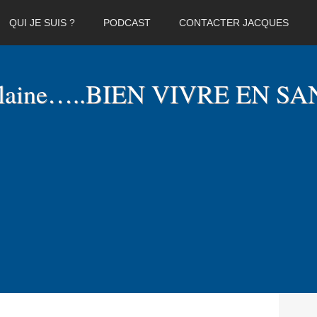
QUI JE SUIS ?
PODCAST
CONTACTER JACQUES
elaine…..BIEN VIVRE EN SA