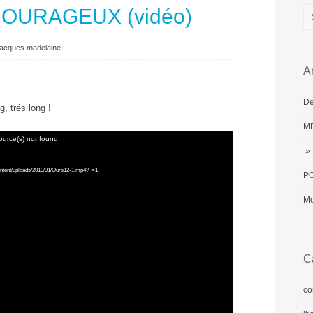
COURAGEUX (vidéo)
jacques madelaine
Ar
De
g, trés long !
MÉ
ource(s) not found
» 
-content/uploads/2019/01/Ours12-1.mp4?_=1
PO
Mo
C
co