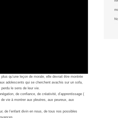
li
mo
No
, plus qu’une leçon de morale, elle devrait être montrée
 aux adolescents qui se cherchent avachis sur un sofa,
 perdu le sens de leur vie.
bnégation, de confiance, de créativité, d’apprentissage (
 de vie à montrer aux pleutres, aux peureux, aux
eur, de l’enfant divin en nous, de tous nos possibles
royances.