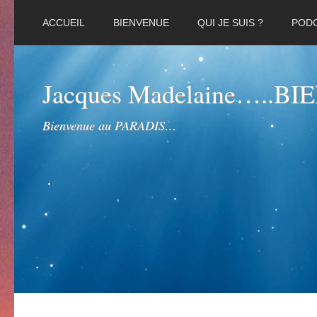
ACCUEIL
BIENVENUE
QUI JE SUIS ?
POD
Jacques Madelaine…..B
Bienvenue au PARADIS…