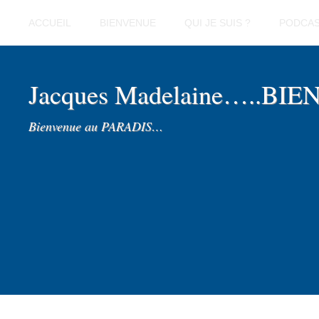
ACCUEIL
BIENVENUE
QUI JE SUIS ?
PODCA
Jacques Madelaine…..BI
Bienvenue au PARADIS…