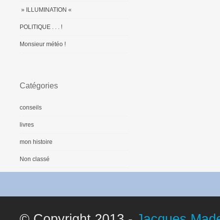
» ILLUMINATION «
POLITIQUE . . . !
Monsieur météo !
Catégories
conseils
livres
mon histoire
Non classé
© Copyright 2013 -
Jacques Made