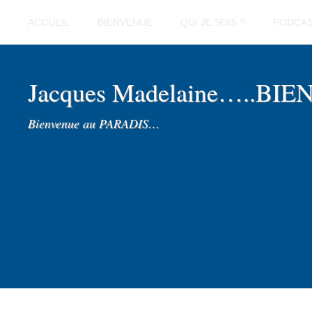
ACCUEIL
BIENVENUE
QUI JE SUIS ?
PODCA
Jacques Madelaine…..BI
Bienvenue au PARADIS…