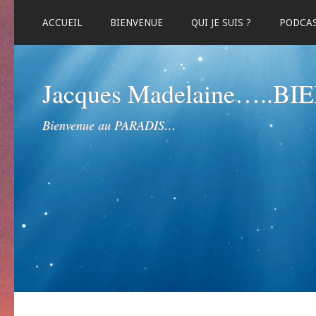
ACCUEIL
BIENVENUE
QUI JE SUIS ?
PODCA
Jacques Madelaine…..B
Bienvenue au PARADIS…