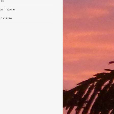
vres
n histoire
n classé