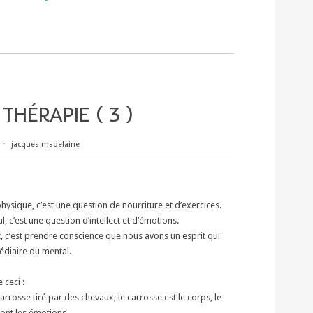
THÉRAPIE ( 3 )
⋅
jacques madelaine
hysique, c’est une question de nourriture et d’exercices.
, c’est une question d’intellect et d’émotions.
t, c’est prendre conscience que nous avons un esprit qui
médiaire du mental.
 ceci :
rrosse tiré par des chevaux, le carrosse est le corps, le
sont les émotions.