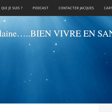
QUI JE SUIS ?
PODCAST
CONTACTER JACQUES
CART
elaine…..BIEN VIVRE EN SA