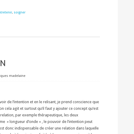
tretenir
,
soigner
ON
cques madelaine
uvoir de l’intention et en le relisant, je prend conscience que
n cela agit et surtout qu’il faut y ajouter ce concept qu’est
e relation, par exemple thérapeutique, les deux
e » longueur d’onde « , le pouvoir de l’intention peut
l est donc indispensable de créer une relation dans laquelle