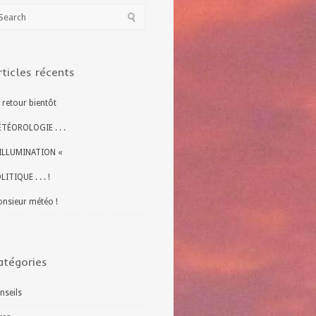
rticles récents
 retour bientôt
TÉOROLOGIE . . .
ILLUMINATION «
LITIQUE . . . !
nsieur météo !
atégories
nseils