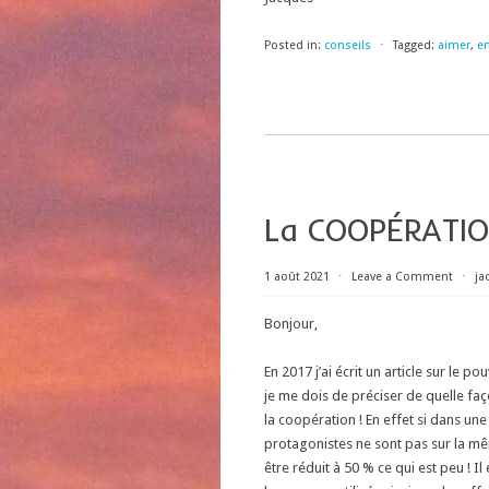
Posted in:
conseils
⋅
Tagged:
aimer
,
en
La COOPÉRATI
1 août 2021
⋅
Leave a Comment
⋅
ja
Bonjour,
En 2017 j’ai écrit un article sur le po
je me dois de préciser de quelle faço
la coopération ! En effet si dans un
protagonistes ne sont pas sur la mêm
être réduit à 50 % ce qui est peu ! I