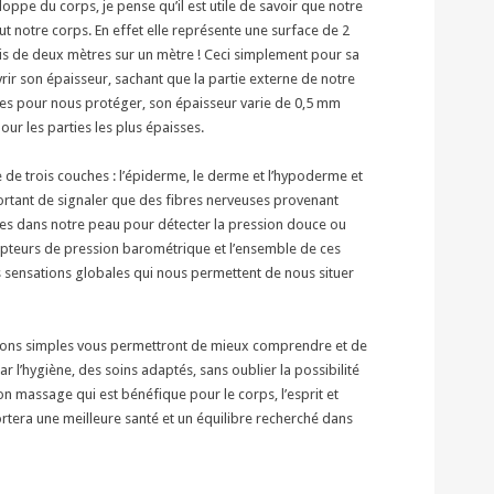
pe du corps, je pense qu’il est utile de savoir que notre
t notre corps. En effet elle représente une surface de 2
pis de deux mètres sur un mètre ! Ceci simplement pour sa
vrir son épaisseur, sachant que la partie externe de notre
tes pour nous protéger, son épaisseur varie de 0,5 mm
ur les parties les plus épaisses.
e trois couches : l’épiderme, le derme et l’hypoderme et
mportant de signaler que des fibres nerveuses provenant
ies dans notre peau pour détecter la pression douce ou
s capteurs de pression barométrique et l’ensemble de ces
 sensations globales qui nous permettent de nous situer
ions simples vous permettront de mieux comprendre et de
 l’hygiène, des soins adaptés, sans oublier la possibilité
n massage qui est bénéfique pour le corps, l’esprit et
rtera une meilleure santé et un équilibre recherché dans