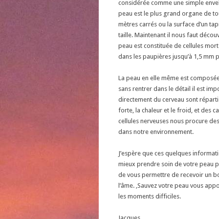
considérée comme une simple envelop
peau est le plus grand organe de tou
mètres carrés ou la surface d’un ta
taille. Maintenant il nous faut décou
peau est constituée de cellules mor
dans les paupières jusqu’à 1,5 mm po
La peau en elle même est composée d
sans rentrer dans le détail il est i
directement du cerveau sont répart
forte, la chaleur et le froid, et de
cellules nerveuses nous procure des
dans notre environnement.
J’espère que ces quelques informat
mieux prendre soin de votre peau par
de vous permettre de recevoir un bo
l’âme. ,Sauvez votre peau vous appo
les moments difficiles.
Jacques