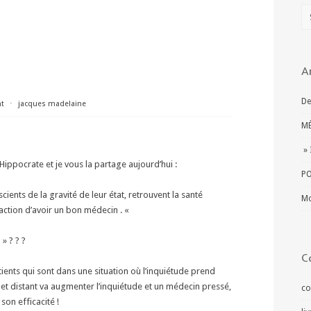
A
De
t
⋅
jacques madelaine
MÉ
» 
à Hippocrate et je vous la partage aujourd’hui :
PO
cients de la gravité de leur état, retrouvent la santé
Mo
faction d’avoir un bon médecin . «
» ? ? ?
C
tients qui sont dans une situation où l’inquiétude prend
 et distant va augmenter l’inquiétude et un médecin pressé,
co
on efficacité !