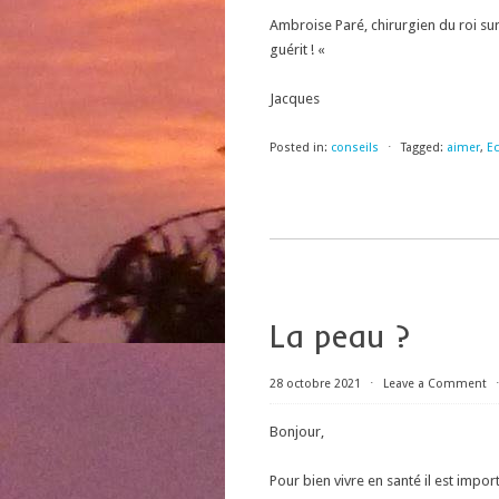
Ambroise Paré, chirurgien du roi sur 
guérit ! «
Jacques
Posted in:
conseils
⋅
Tagged:
aimer
,
E
La peau ?
28 octobre 2021
⋅
Leave a Comment
Bonjour,
Pour bien vivre en santé il est impo