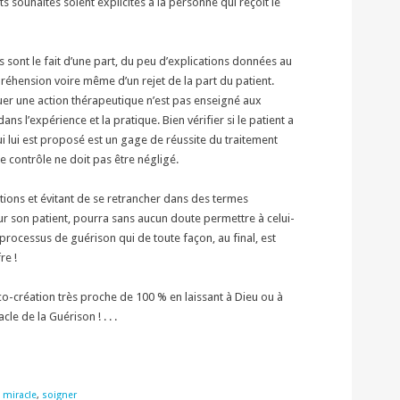
ts souhaités soient explicités à la personne qui reçoit le
ont le fait d’une part, du peu d’explications données au
préhension voire même d’un rejet de la part du patient.
uer une action thérapeutique n’est pas enseigné aux
ns l’expérience et la pratique. Bien vérifier si le patient a
 lui est proposé est un gage de réussite du traitement
e contrôle ne doit pas être négligé.
tions et évitant de se retrancher dans des termes
r son patient, pourra sans aucun doute permettre à celui-
e processus de guérison qui de toute façon, au final, est
re !
co-création très proche de 100 % en laissant à Dieu ou à
cle de la Guérison ! . . .
,
miracle
,
soigner