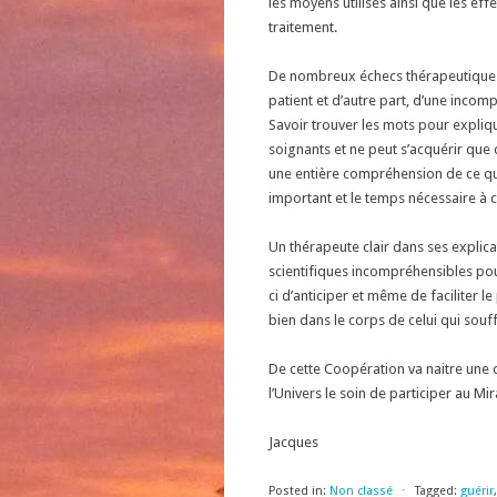
les moyens utilisés ainsi que les effe
traitement.
De nombreux échecs thérapeutiques s
patient et d’autre part, d’une incom
Savoir trouver les mots pour expliq
soignants et ne peut s’acquérir que da
une entière compréhension de ce qui
important et le temps nécessaire à c
Un thérapeute clair dans ses explica
scientifiques incompréhensibles pou
ci d’anticiper et même de faciliter l
bien dans le corps de celui qui souff
De cette Coopération va naitre une 
l’Univers le soin de participer au Mira
Jacques
Posted in:
Non classé
⋅
Tagged:
guérir