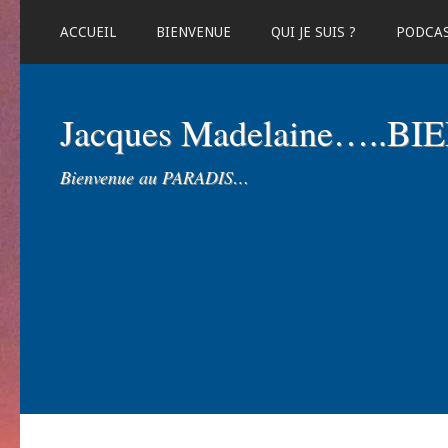
ACCUEIL
BIENVENUE
QUI JE SUIS ?
PODCA
Jacques Madelaine…..B
Bienvenue au PARADIS…