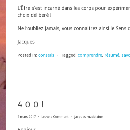
L’Être s’est incarné dans les corps pour expérime
choix délibéré !
Ne l’oubliez jamais, vous connaitrez ainsi le Sens d
Jacques
Posted in:
conseils
⋅
Tagged:
comprendre
,
résumé
,
savo
4 0 0 !
7 mars 2017
⋅
Leave a Comment
⋅
jacques madelaine
Bonjour,