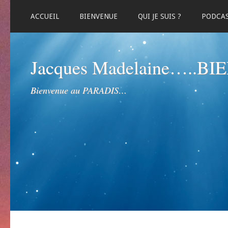
ACCUEIL
BIENVENUE
QUI JE SUIS ?
PODCA
Jacques Madelaine…..B
Bienvenue au PARADIS…