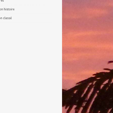
vres
n histoire
n classé