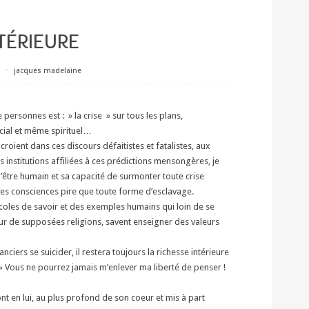
TÉRIEURE
⋅
jacques madelaine
ersonnes est : » la crise » sur tous les plans,
ocial et même spirituel…
roient dans ces discours défaitistes et fatalistes, aux
s institutions affiliées à ces prédictions mensongères, je
l’être humain et sa capacité de surmonter toute crise
n des consciences pire que toute forme d’esclavage.
écoles de savoir et des exemples humains qui loin de se
sur de supposées religions, savent enseigner des valeurs
nciers se suicider, il restera toujours la richesse intérieure
» Vous ne pourrez jamais m’enlever ma liberté de penser !
ont en lui, au plus profond de son coeur et mis à part