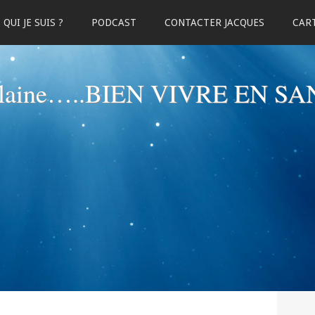
QUI JE SUIS ?
PODCAST
CONTACTER JACQUES
CART
elaine…..BIEN VIVRE EN SA