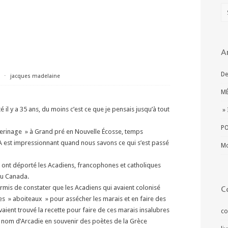
A
De
⋅
jacques madelaine
MÉ
il y a 35 ans, du moins c’est ce que je pensais jusqu’à tout
» 
PO
pèlerinage » à Grand pré en Nouvelle Écosse, temps
A est impressionnant quand nous savons ce qui s’est passé
Mo
s ont déporté les Acadiens, francophones et catholiques
du Canada.
ermis de constater que les Acadiens qui avaient colonisé
C
es » aboiteaux » pour assécher les marais et en faire des
avaient trouvé la recette pour faire de ces marais insalubres
co
e nom d’Arcadie en souvenir des poètes de la Grèce