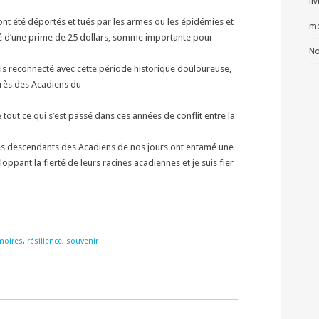
li
ont été déportés et tués par les armes ou les épidémies et
mo
é d’une prime de 25 dollars, somme importante pour
No
is reconnecté avec cette période historique douloureuse,
près des Acadiens du
 tout ce qui s’est passé dans ces années de conflit entre la
es descendants des Acadiens de nos jours ont entamé une
ppant la fierté de leurs racines acadiennes et je suis fier
oires
,
résilience
,
souvenir