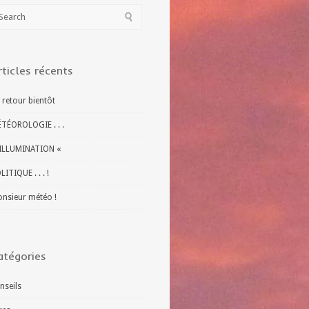
rticles récents
 retour bientôt
TÉOROLOGIE . . .
ILLUMINATION «
LITIQUE . . . !
nsieur météo !
atégories
nseils