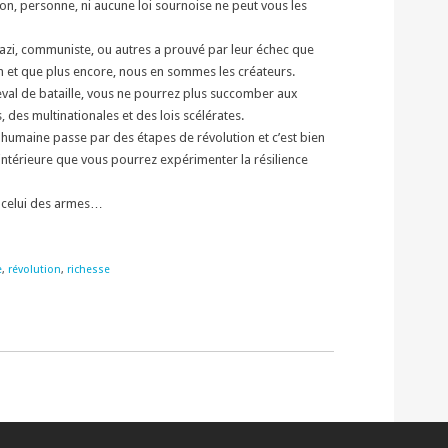
 non, personne, ni aucune loi sournoise ne peut vous les
nazi, communiste, ou autres a prouvé par leur échec que
n et que plus encore, nous en sommes les créateurs.
heval de bataille, vous ne pourrez plus succomber aux
 des multinationales et des lois scélérates.
 humaine passe par des étapes de révolution et c’est bien
intérieure que vous pourrez expérimenter la résilience
 celui des armes…
e
,
révolution
,
richesse