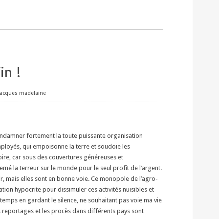
n !
jacques madelaine
 condamner fortement la toute puissante organisation
ployés, qui empoisonne la terre et soudoie les
oire, car sous des couvertures généreuses et
mé la terreur sur le monde pour le seul profit de l’argent.
ir, mais elles sont en bonne voie. Ce monopole de l’agro-
ion hypocrite pour dissimuler ces activités nuisibles et
ngtemps en gardant le silence, ne souhaitant pas voie ma vie
s reportages et les procès dans différents pays sont