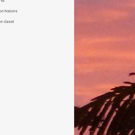
vres
n histoire
n classé