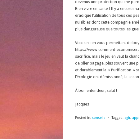
devenus une protection qui me perm
Bien vivre en santé ! Il y a encore
éradiqué l’utilisation de tous ces p
nuisibles dont cette compagnie amér
plus dangereuse que toutes les guerr
Voici un lien vous permettant de bo
https://www.comment-economiser.f
sacrifice, mais le jeu en vaut la cha
de plier bagage, plus souvent une 
et durablement la » Purification » s
l’écologie ont démissionné, la secon
À bon entendeur, salut !
Jacques
Posted in:
conseils
⋅
Tagged:
agir
,
app