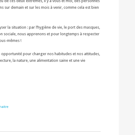
eu de ces deux extrêmes, il y a vous et moi, des personnes
s sur demain et sur les mois à venir, comme cela est bien
er la situation : par l’hygiène de vie, le port des masques,
tion sociale, nous apprenons et pour longtemps à respecter
 nous-mêmes !
 opportunité pour changer nos habitudes et nos attitudes,
lecture, la nature, une alimentation saine et une vie
naitre