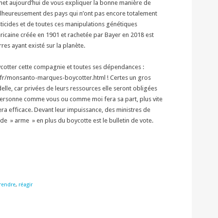
et aujourd’hui de vous expliquer la bonne manière de
 malheureusement des pays qui n’ont pas encore totalement
esticides et de toutes ces manipulations génétiques
icaine créée en 1901 et rachetée par Bayer en 2018 est
es ayant existé sur la planète.
ycotter cette compagnie et toutes ses dépendances :
r/monsanto-marques-boycotter.html ! Certes un gros
ndelle, car privées de leurs ressources elle seront obligées
personne comme vous ou comme moi fera sa part, plus vite
era efficace. Devant leur impuissance, des ministres de
de » arme » en plus du boycotte est le bulletin de vote.
rendre
,
réagir