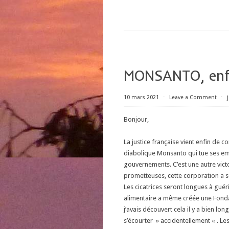
MONSANTO, enfi
10 mars 2021
⋅
Leave a Comment
⋅
Bonjour,
La justice française vient enfin de
diabolique Monsanto qui tue ses em
gouvernements. C’est une autre vict
prometteuses, cette corporation a se
Les cicatrices seront longues à guér
alimentaire a même créée une Fondat
j’avais découvert cela il y a bien lo
s’écourter » accidentellement « . Le