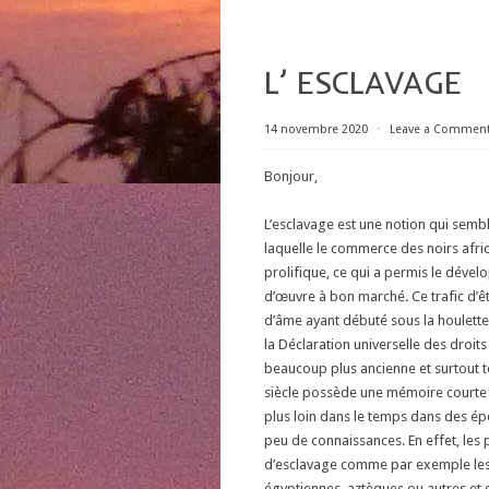
L’ ESCLAVAGE
14 novembre 2020
⋅
Leave a Commen
Bonjour,
L’esclavage est une notion qui sem
laquelle le commerce des noirs afric
prolifique, ce qui a permis le dév
d’œuvre à bon marché. Ce trafic d’ê
d’âme ayant débuté sous la houlette 
la Déclaration universelle des droit
beaucoup plus ancienne et surtout to
siècle possède une mémoire courte e
plus loin dans le temps dans des é
peu de connaissances. En effet, les 
d’esclavage comme par exemple les o
égyptiennes, aztèques,ou autres et c