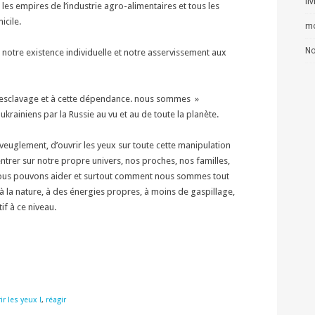
li
les empires de l’industrie agro-alimentaires et tous les
icile.
mo
No
 notre existence individuelle et notre asservissement aux
t esclavage et à cette dépendance. nous sommes »
rainiens par la Russie au vu et au de toute la planète.
aveuglement, d’ouvrir les yeux sur toute cette manipulation
ntrer sur notre propre univers, nos proches, nos familles,
nous pouvons aider et surtout comment nous sommes tout
, à la nature, à des énergies propres, à moins de gaspillage,
if à ce niveau.
ir les yeux !
,
réagir