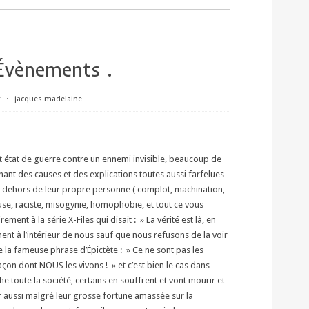
Évènements .
t
⋅
jacques madelaine
t état de guerre contre un ennemi invisible, beaucoup de
ant des causes et des explications toutes aussi farfelues
en-dehors de leur propre personne ( complot, machination,
euse, raciste, misogynie, homophobie, et tout ce vous
ement à la série X-Files qui disait : » La vérité est là, en
ement à l’intérieur de nous sauf que nous refusons de la voir
lle la fameuse phrase d’Épictète : » Ce ne sont pas les
çon dont NOUS les vivons ! » et c’est bien le cas dans
 toute la société, certains en souffrent et vont mourir et
r aussi malgré leur grosse fortune amassée sur la