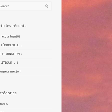
rticles récents
 retour bientôt
TÉOROLOGIE . . .
ILLUMINATION «
LITIQUE . . . !
nsieur météo !
atégories
nseils