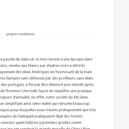
t
⋅
jacques madelaine
ble passée de date car ce mot renvoie à une époque dans
ains, vendus aux blancs par d’autres noirs a été très
eloppement des deux Amériques en fournissant de la main
tres humains sans défenses par des profiteurs sans états
des portugais, a fini par être dénoncé puis interdit après
s de l’homme ! Une belle façon de simplifier une pratique
ujours d’actualité. En effet, notre société du XXI ième
n simplifiant ainsi cette réalité qui remonte beaucoup
poques pour lesquelles nous n’avons pratiquement que très
peuples de l’antiquité pratiquaient déjà des formes
uvriers ayant bâtit les pyramides qu’elles soient
eux qui ont construit la grande muraille de Chine ! Bien