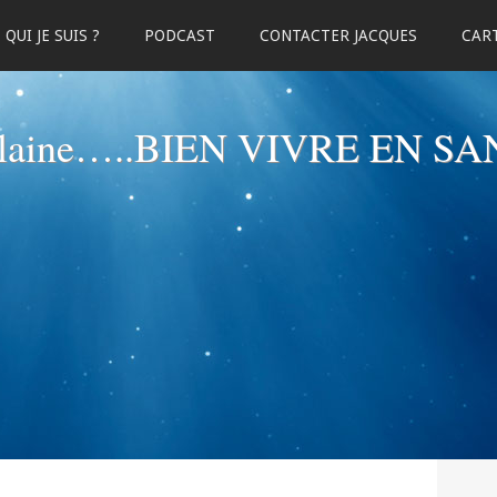
QUI JE SUIS ?
PODCAST
CONTACTER JACQUES
CART
elaine…..BIEN VIVRE EN SA