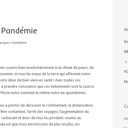
t Pandémie
A
De
jacques madelaine
MÉ
» 
s soumis bien involontairement à un climat de peurs, de
PO
nsomnie, et tous les maux de la terre qui affectent notre
otre désir de bien vivre en santé ! Avec toutes ces
Mo
à prendre conscience que ces évènements sont la source
 affecte notre sommeil et même notre vie quotidienne.
us a permis de découvrir le confinement, la distanciation
C
r d’être contaminé, l’arrêt des voyages, l’augmentation du
 carburant et donc de tous les produits soumis au
co
 cela est que nous enrichissons de plus en plus, les