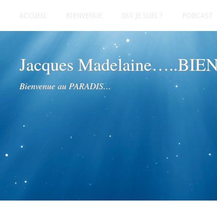
ACCUEIL
BIENVENUE
QUI JE SUIS ?
PODCAST
Jacques Madelaine…..BI
Bienvenue au PARADIS…