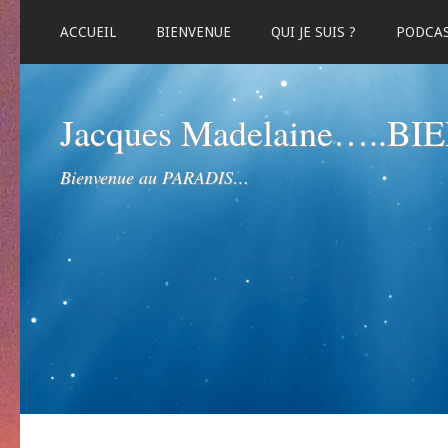
ACCUEIL
BIENVENUE
QUI JE SUIS ?
PODCA
Jacques Madelaine…..B
Bienvenue au PARADIS…