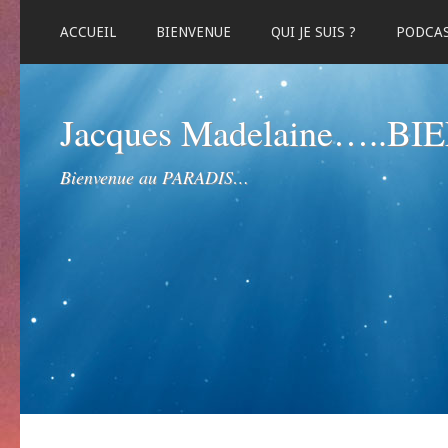
ACCUEIL
BIENVENUE
QUI JE SUIS ?
PODCA
Jacques Madelaine…..B
Bienvenue au PARADIS…