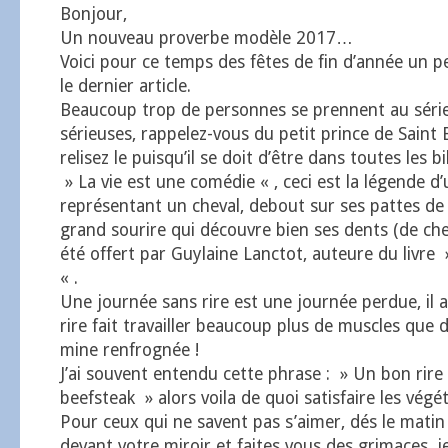
Bonjour,
Un nouveau proverbe modèle 2017…
Voici pour ce temps des fêtes de fin d’année un pe
le dernier article.
Beaucoup trop de personnes se prennent au série
sérieuses, rappelez-vous du petit prince de Sain
relisez le puisqu’il se doit d’être dans toutes les b
» La vie est une comédie « , ceci est la légende d
représentant un cheval, debout sur ses pattes de 
grand sourire qui découvre bien ses dents (de chev
été offert par Guylaine Lanctot, auteure du livre
« .
Une journée sans rire est une journée perdue, il
rire fait travailler beaucoup plus de muscles que
mine renfrognée !
J’ai souvent entendu cette phrase : » Un bon rire
beefsteak » alors voila de quoi satisfaire les vég
Pour ceux qui ne savent pas s’aimer, dés le matin a
devant votre miroir et faites vous des grimaces, j