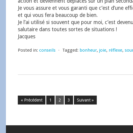
action et deviennent déplacés sur un plan seconda
Je vous assure et vous garanti que c’est d’une eff
et qui vous fera beaucoup de bien.
Je l’ai utilisé si souvent que pour moi, c’est deven
salutaire dans toutes sortes de situations !
Jacques
Posted in:
conseils
⋅
Tagged:
bonheur
,
joie
,
réflexe
,
sour
« Précédent
1
2
3
Suivant »