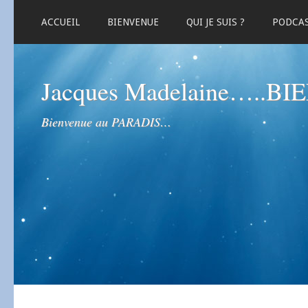
ACCUEIL
BIENVENUE
QUI JE SUIS ?
PODCA
Jacques Madelaine…..B
Bienvenue au PARADIS…