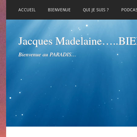
ACCUEIL
BIENVENUE
QUI JE SUIS ?
PODCA
Jacques Madelaine…..B
Bienvenue au PARADIS…